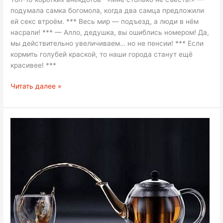
подумала самка богомола, когда два самца предложили
ей секс втроём. *** Весь мир — подъезд, а люди в нём
насрали! *** — Алло, дедушка, вы ошиблись номером! Да,
мы действительно увеличиваем… но не пенсии! *** Если
кормить голубей краской, то наши города станут ещё
красивее! ***
Топ-10
Читать далее »
коротких
анекдотов