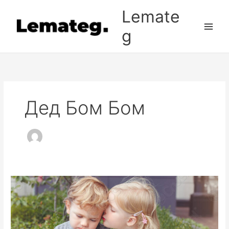
Перейти
Lemate
к
содержимому
g
Дед Бом Бом