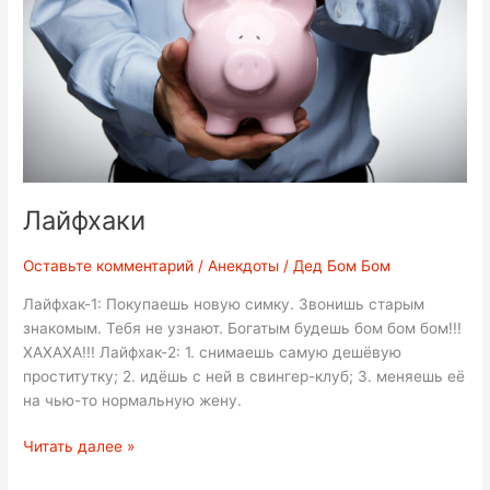
Лайфхаки
Оставьте комментарий
/
Анекдоты
/
Дед Бом Бом
Лайфхак-1: Покупаешь новую симку. Звонишь старым
знакомым. Тебя не узнают. Богатым будешь бом бом бом!!!
ХАХАХА!!! Лайфхак-2: 1. снимаешь самую дешёвую
проститутку; 2. идёшь с ней в свингер-клуб; 3. меняешь её
на чью-то нормальную жену.
Лайфхаки
Читать далее »